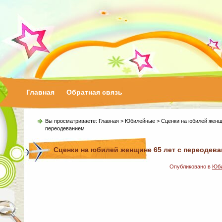
Главная
Обратная связь
Вы просматриваете:
Главная
>
Юбилейные
> Сценки на юбилей женщ
переодеванием
Сценки на юбилей женщине 65 лет с переодев
Опубликовано в
Юб