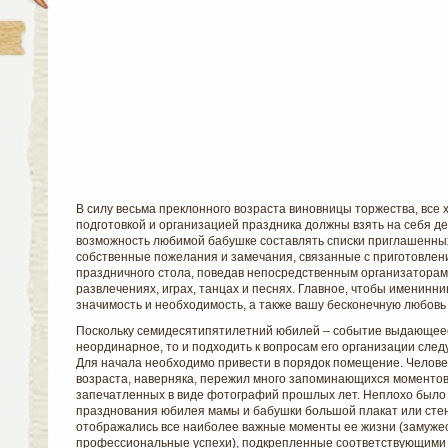
В силу весьма преклонного возраста виновницы торжества, все 
подготовкой и организацией праздника должны взять на себя де
возможность любимой бабушке составлять списки приглашенны
собственные пожелания и замечания, связанные с приготовлен
праздничного стола, поведав непосредственным организаторам
развлечениях, играх, танцах и песнях. Главное, чтобы именинн
значимость и необходимость, а также вашу бесконечную любовь 
Поскольку семидесятипятилетний юбилей – событие выдающеес
неординарное, то и подходить к вопросам его организации сле
Для начала необходимо привести в порядок помещение. Человек
возраста, наверняка, пережил много запоминающихся моментов,
запечатленных в виде фотографий прошлых лет. Неплохо было 
празднования юбилея мамы и бабушки большой плакат или стенг
отображались все наиболее важные моменты ее жизни (замужес
профессиональные успехи), подкрепленные соответствующими