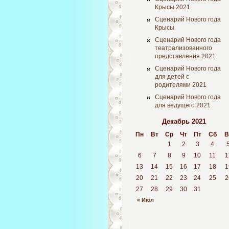
Крысы 2021
Сценарий Нового года
Крысы
Сценарий Нового года
театрализованного
представления 2021
Сценарий Нового года
для детей с
родителями 2021
Сценарий Нового года
для ведущего 2021
Декабрь 2021
Пн
Вт
Ср
Чт
Пт
Сб
В
1
2
3
4
6
7
8
9
10
11
1
13
14
15
16
17
18
1
20
21
22
23
24
25
2
27
28
29
30
31
« Июл