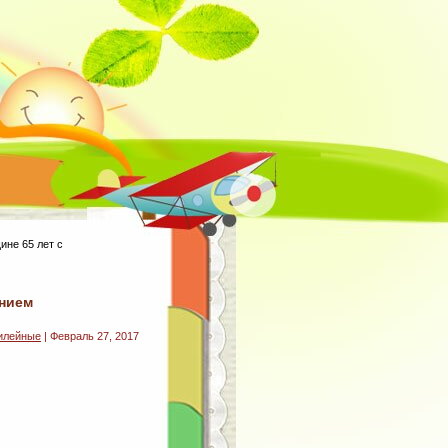
ине 65 лет с
анием
илейные
| Февраль 27, 2017