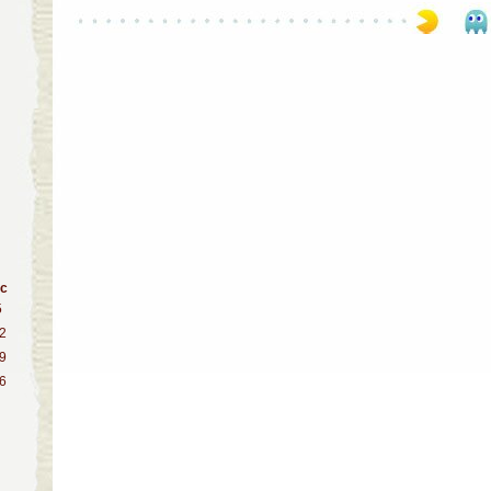
с
5
2
9
6