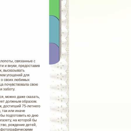
хлопоты, связанные с
ти и внуки, предоставив
х, высказывать
ием угощений
для
 о своих любимых
ица почувствовала свою
и заботу.
я, можно даже сказать,
дует должным образом.
, достигший 75-летнего
 так или иначе
бы подготовить ко дню
азету, на которой бы
тво, рождение детей,
 фотографическими