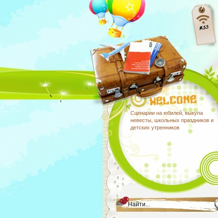
Сценарии на юбилей, выкупа
невесты, школьных праздников и
детских утренников