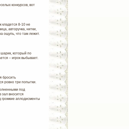
селых конкурсов, вот
 кладется 8-10 не
ца, авторучка, нитки,
на ощупь, что там лежит.
 шарик, который по
ется – игрок выбывает.
я бросить
ся ровно три попытки.
полненными под
в зал вносится
д громкие аплодисменты