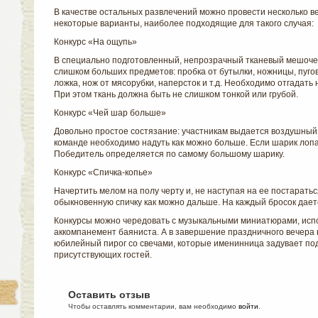
В качестве остальных развлечений можно провести несколько ве
некоторые варианты, наиболее подходящие для такого случая:
Конкурс «На ощупь»
В специально подготовленный, непрозрачный тканевый мешочек
слишком больших предметов: пробка от бутылки, ножницы, пугови
ложка, нож от мясорубки, наперсток и т.д. Необходимо отгадать 
При этом ткань должна быть не слишком тонкой или грубой.
Конкурс «Чей шар больше»
Довольно простое состязание: участникам выдается воздушный
команде необходимо надуть как можно больше. Если шарик лопа
Победитель определяется по самому большому шарику.
Конкурс «Спичка-копье»
Начертить мелом на полу черту и, не наступая на ее постаратьс
обыкновенную спичку как можно дальше. На каждый бросок дает
Конкурсы можно чередовать с музыкальными миниатюрами, ис
аккомпанемент баяниста. А в завершение праздничного вечера 
юбилейный пирог со свечами, которые именинница задувает по
присутствующих гостей.
Оставить отзыв
Чтобы оставлять комментарии, вам необходимо
войти
.