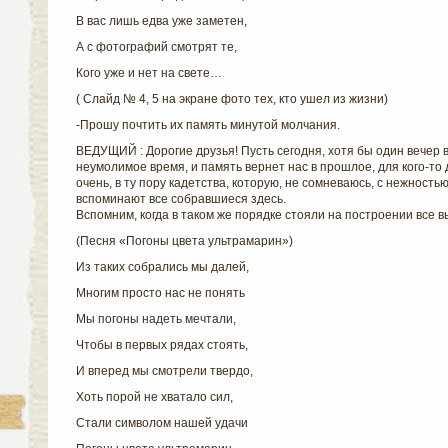
В вас лишь едва уже заметен,
А с фотографий смотрят те,
Кого уже и нет на свете…
( Слайд № 4, 5 на экране фото тех, кто ушел из жизни)
-Прошу почтить их память минутой молчания.
ВЕДУЩИЙ : Дорогие друзья! Пусть сегодня, хотя бы один вечер в
неумолимое время, и память вернет нас в прошлое, для кого-то д
очень, в ту пору кадетства, которую, не сомневаюсь, с нежность
вспоминают все собравшиеся здесь.
Вспомним, когда в таком же порядке стояли на построении все в
(Песня «Погоны цвета ультрамарин»)
Из таких собрались мы далей,
Многим просто нас не понять
Мы погоны надеть мечтали,
Чтобы в первых рядах стоять,
И вперед мы смотрели твердо,
Хоть порой не хватало сил,
Стали символом нашей удачи