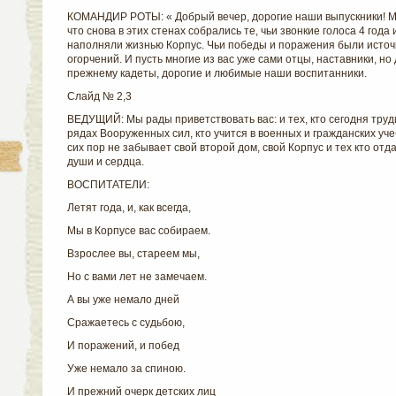
КОМАНДИР РОТЫ: « Добрый вечер, дорогие наши выпускники! М
что снова в этих стенах собрались те, чьи звонкие голоса 4 года 
наполняли жизнью Корпус. Чьи победы и поражения были источ
огорчений. И пусть многие из вас уже сами отцы, наставники, но
прежнему кадеты, дорогие и любимые наши воспитанники.
Слайд № 2,3
ВЕДУЩИЙ: Мы рады приветствовать вас: и тех, кто сегодня трудит
рядах Вооруженных сил, кто учится в военных и гражданских уч
сих пор не забывает свой второй дом, свой Корпус и тех кто отд
души и сердца.
ВОСПИТАТЕЛИ:
Летят года, и, как всегда,
Мы в Корпусе вас собираем.
Взрослее вы, стареем мы,
Но с вами лет не замечаем.
А вы уже немало дней
Сражаетесь с судьбою,
И поражений, и побед
Уже немало за спиною.
И прежний очерк детских лиц