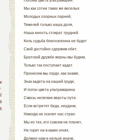
Погоны цвета ультрамарин.
Мы как сотни таких же веселых
Молодых озорных парней,
Тяжелей только наша доля,
Наша юность стократ трудней.
Коль судьба благосклонна не будет
Свой достойно сдержим обет:
Братской дружбе верны мы будем,
Только так поступает кадет.
Пронесем мы гордо, как знамя,
Знак кадета на нашей груди,
с
5
И погон цвета ультрамарина
2
Сквозь нелегкие версты пути.
9
Если встретят беда, неудачи,
6
Никогда не осилит нас страх-
Мы из тех, кто совсем не плачет,
Не горит ни в каких огнях.
Должно нам и нельзя иначе,