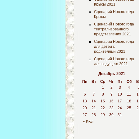
Крысы 2021
Сценарий Нового года
Крысы
Сценарий Нового года
театрализованного
представления 2021
Сценарий Нового года
для детей с
родителями 2021
Сценарий Нового года
для ведущего 2021
Декабрь 2021
Пн
Вт
Ср
Чт
Пт
Сб
В
1
2
3
4
6
7
8
9
10
11
1
13
14
15
16
17
18
1
20
21
22
23
24
25
2
27
28
29
30
31
« Июл