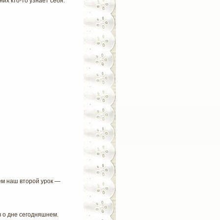
них кто-то узнает себя.
ем наш второй урок —
в о дне сегодняшнем.