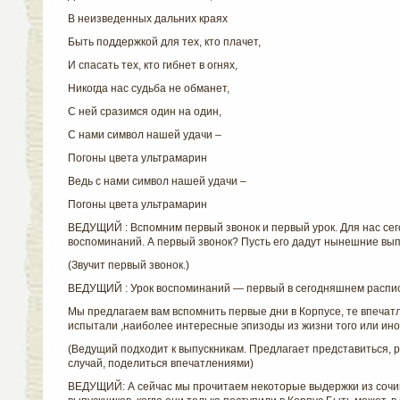
В неизведенных дальних краях
Быть поддержкой для тех, кто плачет,
И спасать тех, кто гибнет в огнях,
Никогда нас судьба не обманет,
С ней сразимся один на один,
С нами символ нашей удачи –
Погоны цвета ультрамарин
Ведь с нами символ нашей удачи –
Погоны цвета ультрамарин
ВЕДУЩИЙ : Вспомним первый звонок и первый урок. Для нас сего
воспоминаний. А первый звонок? Пусть его дадут нынешние вып
(Звучит первый звонок.)
ВЕДУЩИЙ : Урок воспоминаний — первый в сегодняшнем распи
Мы предлагаем вам вспомнить первые дни в Корпусе, те впечат
испытали ,наиболее интересные эпизоды из жизни того или иног
(Ведущий подходит к выпускникам. Предлагает представиться, 
случай, поделиться впечатлениями)
ВЕДУЩИЙ: А сейчас мы прочитаем некоторые выдержки из соч