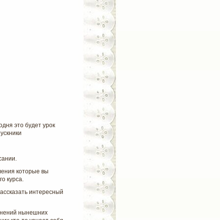
дня это будет урок
ускники
сании.
ления которые вы
о курса.
рассказать интересный
инений нынешних