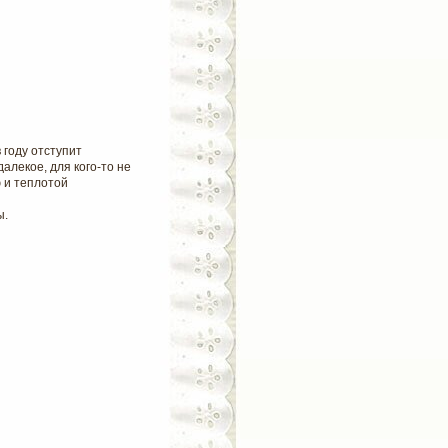
 году отступит
алекое, для кого-то не
ю и теплотой
ы.