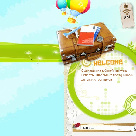
Сценарии на юбилей, выкупа
невесты, школьных праздников и
детских утренников