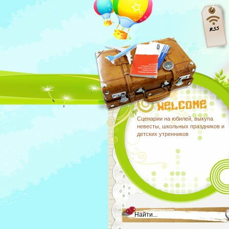
Сценарии на юбилей, выкупа
невесты, школьных праздников и
детских утренников