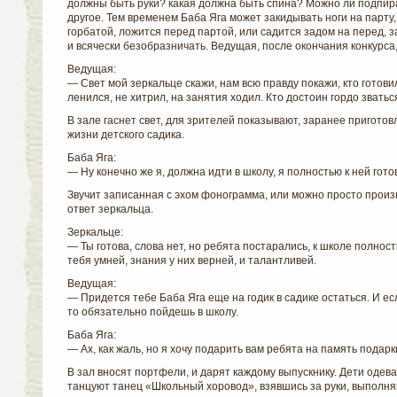
должны быть руки? какая должна быть спина? Можно ли подпир
другое. Тем временем Баба Яга может закидывать ноги на парту
горбатой, ложится перед партой, или садится задом на перед, з
и всячески безобразничать. Ведущая, после окончания конкурса,
Ведущая:
— Свет мой зеркальце скажи, нам всю правду покажи, кто готовил
ленился, не хитрил, на занятия ходил. Кто достоин гордо звать
В зале гаснет свет, для зрителей показывают, заранее пригото
жизни детского садика.
Баба Яга:
— Ну конечно же я, должна идти в школу, я полностью к ней гото
Звучит записанная с эхом фонограмма, или можно просто произн
ответ зеркальца.
Зеркальце:
— Ты готова, слова нет, но ребята постарались, к школе полност
тебя умней, знания у них верней, и талантливей.
Ведущая:
— Придется тебе Баба Яга еще на годик в садике остаться. И ес
то обязательно пойдешь в школу.
Баба Яга:
— Ах, как жаль, но я хочу подарить вам ребята на память подарк
В зал вносят портфели, и дарят каждому выпускнику. Дети одева
танцуют танец «Школьный хоровод», взявшись за руки, выполн