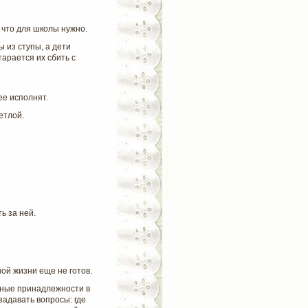
 что для школы нужно.
 из ступы, а дети
тарается их сбить с
ее исполнят.
етлой.
ь за ней.
ной жизни еще не готов.
ьные принадлежности в
задавать вопросы: где