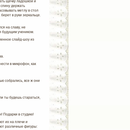
ать щечку ладошкой и
, спину держать
асовывать метлу в стол
 берет в руки зеркальце.
ся на славу, не
ся будущим учеником.
вленное слайд-шоу из
ва.
ести в микрофон, как
ью собрались, все ж они
ли ты будешь стараться,
и! Подарки в студию!
ют их на плечи и
яют различные фигуры: