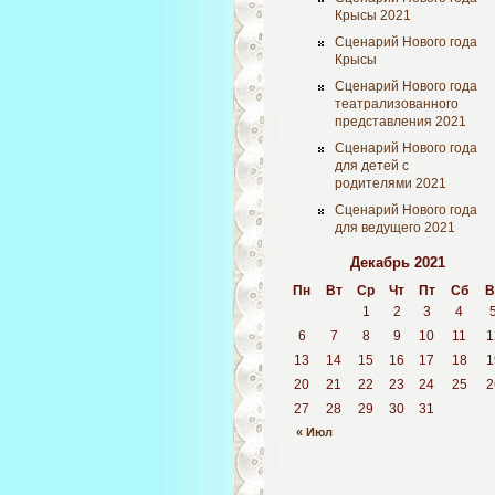
Крысы 2021
Сценарий Нового года
Крысы
Сценарий Нового года
театрализованного
представления 2021
Сценарий Нового года
для детей с
родителями 2021
Сценарий Нового года
для ведущего 2021
Декабрь 2021
Пн
Вт
Ср
Чт
Пт
Сб
В
1
2
3
4
6
7
8
9
10
11
1
13
14
15
16
17
18
1
20
21
22
23
24
25
2
27
28
29
30
31
« Июл