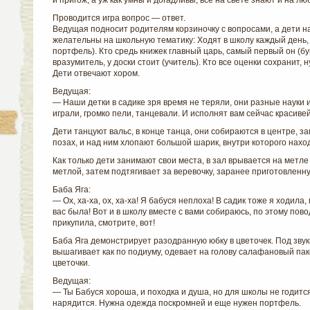
и пригож, а уж как умны и догадливы, все на свете знают и на лю
Проводится игра вопрос — ответ.
Ведущая подносит родителям корзиночку с вопросами, а дети н
желательны на школьную тематику: Ходят в школу каждый день, 
портфель). Кто средь книжек главный царь, самый первый он (б
вразумитель, у доски стоит (учитель). Кто все оценки сохранит, н
Дети отвечают хором.
Ведущая:
— Наши детки в садике зря время не теряли, они разные науки и
играли, громко пели, танцевали. И исполнят вам сейчас красиве
Дети танцуют вальс, в конце танца, они собираются в центре, 
позах, и над ним хлопают большой шарик, внутри которого нахо
Как только дети занимают свои места, в зал врывается на метле
метлой, затем подтягивает за веревочку, заранее приготовленну
Баба Яга:
— Ох, ха-ха, ох, ха-ха! Я бабуся неплоха! В садик тоже я ходила
вас была! Вот и в школу вместе с вами собираюсь, по этому пов
прикупила, смотрите, вот!
Баба Яга демонстрирует разодранную юбку в цветочек. Под звук
вышагивает как по подиуму, одевает на голову салафановый пак
цветочки.
Ведущая:
— Ты Бабуся хороша, и походка и душа, но для школы не годится
нарядится. Нужна одежда поскромней и еще нужен портфель.