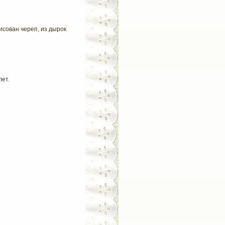
сован череп, из дырок
лет.