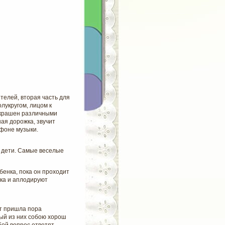
телей, вторая часть для
лукругом, лицом к
 украшен различными
ная
дорожка, звучит
 фоне музыки.
и дети. Самые веселые
енка, пока он проходит
ыка и аплодируют
от пришла пора
дый из них собою хорош