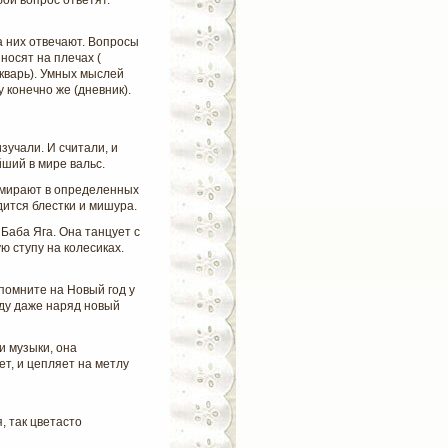
бой вопрос ответят.
а них отвечают. Вопросы
носят на плечах (
укварь). Умных мыслей
у конечно же (дневник).
зучали. И считали, и
йший в мире вальс.
замирают в определенных
дится блестки и мишура.
 Баба Яга. Она танцует с
ю ступу на колесиках.
, помните на Новый год у
оду даже наряд новый
и музыки, она
ет, и цепляет на метлу
, так цветасто