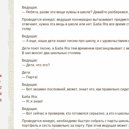
Ведущая:
— Ребята, разве эти вещи нужны в школе? Давайте разберемся,
Проводится конкурс: ведущая поочередно вытаскивает предметы
отвечают, нужна эта вещь в школе или нет. Баба Яга все время с
толку.
Ведущая:
— А еще, наши дети знают песню про школу, и с удовольствием 
Дети поют песню, а Баба Яга тем временем пританцовывает с м
В зал вносят два школьных столика.
Ведущая:
— Дети, что это?
Дети:
с
— Парта!
5
Ведущая:
2
— Вот экзамен посложней, может, знает кто, как правильно сидет
9
Баба Яга:
6
— Я, я знаю!
Ведущая:
— Вот сейчас и проверим, кто готовился серьезно, а кто к школь
Проводится конкурс, необходимо быстро собрать с парты школ
портфель и сесть правильно за парту. При этом ведущая может 