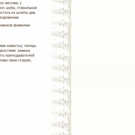
о листики, с
ол, шуба, стиральная
остать из шляпы два
олодоженам.
напомнили фамилию
имя невесты), теперь
удностями: замена
ять преподавателей
оловы свою старую,