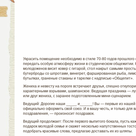
Украсить помещение необходимо в стиле 70-80 годов прошлого 
передать особую атмосферу жизни в студенческом общежитии. 
молодоженов висит ковер с гитарой, стол накрыт самыми прост
бутерброды со шпротами, винегрет, фаршированная рыба, лимо
бутылках,
граненые стаканы и тарелки с надписью «Общепит».
Жениха и невесту на пороге встречают друзья, спешно откупор
характерными взрывами, шампанское. Ведущая праздника — лу
или друг жениха, с заранее подготовленным мини-сценарием.
Ведущий: Дорогие наши _____ и______! Вы — первые из нашей 
официально оформить свой союз. И в вашу честь, и только для ва
поздравления, — произносит поздравок.
Ведущий продолжает: После первого выпитого бокала, пусть каж
подарок молодой семье и скажет несколько напутственных тост
подобрать красивые слова, предлагаю доставать их из шляпы.