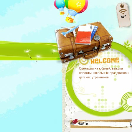
Сценарии на юбилей, выкупа
невесты, школьных праздников и
детских утренников