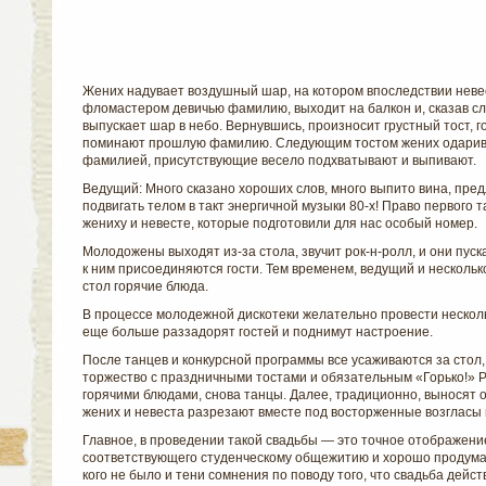
Жених надувает воздушный шар, на котором впоследствии неве
фломастером девичью фамилию, выходит на балкон и, сказав с
выпускает шар в небо. Вернувшись, произносит грустный тост, го
поминают прошлую фамилию. Следующим тостом жених одарива
фамилией, присутствующие весело подхватывают и выпивают.
Ведущий: Много сказано хороших слов, много выпито вина, пре
подвигать телом в такт энергичной музыки 80-х! Право первого 
жениху и невесте, которые подготовили для нас особый номер.
Молодожены выходят из-за стола, звучит рок-н-ролл, и они пуск
к ним присоединяются гости. Тем временем, ведущий и нескольк
стол горячие блюда.
В процессе молодежной дискотеки желательно провести несколь
еще больше раззадорят гостей и поднимут настроение.
После танцев и конкурсной программы все усаживаются за стол
торжество с праздничными тостами и обязательным «Горько!» 
горячими блюдами, снова танцы. Далее, традиционно, выносят 
жених и невеста разрезают вместе под восторженные возгласы
Главное, в проведении такой свадьбы — это точное отображени
соответствующего студенческому общежитию и хорошо продума
кого не было и тени сомнения по поводу того, что свадьба дейс