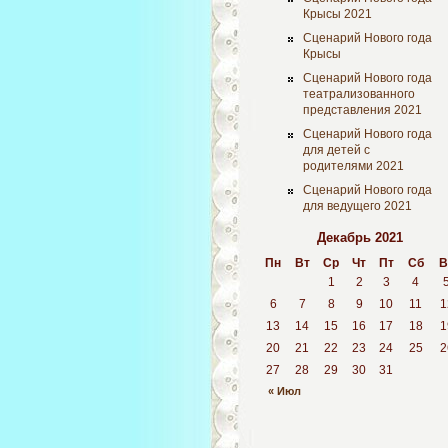
Крысы 2021
Сценарий Нового года
Крысы
Сценарий Нового года
театрализованного
представления 2021
Сценарий Нового года
для детей с
родителями 2021
Сценарий Нового года
для ведущего 2021
Декабрь 2021
Пн
Вт
Ср
Чт
Пт
Сб
В
1
2
3
4
6
7
8
9
10
11
1
13
14
15
16
17
18
1
20
21
22
23
24
25
2
27
28
29
30
31
« Июл