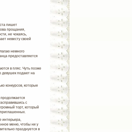
ста пишет
лова прощания,
сти, не чокаясь,
ет невесту своей
длагаю немного
танца предоставляется
аются в пляс. Чуть позже
о девушек подают на
ко конкурсов, которые
, продолжается
Расправившись с
огромный торт, который
 приглашенных.
е интерьера,
нное меню, чтобы ни у
твительно празднуется в