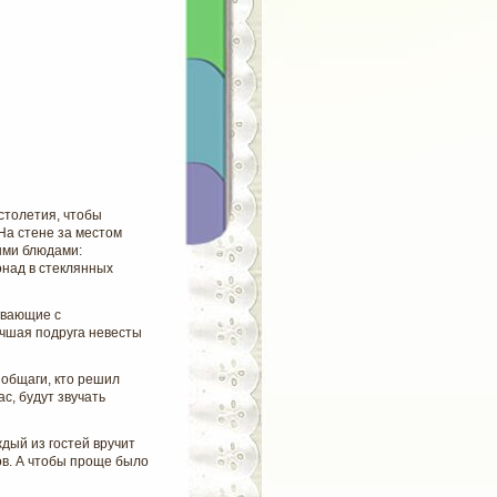
столетия, чтобы
На стене за местом
ыми блюдами:
над в стеклянных
ивающие с
чшая подруга невесты
общаги, кто решил
с, будут звучать
дый из гостей вручит
ов. А чтобы проще было