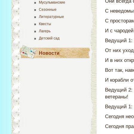
Они всегда 
Мусульманские
Сезонные
С неведомы
Литературные
С просторам
Квесты
И с чароде
Лагерь
Детский сад
Ведущий 1:
От них ухо
Новости
И в них отк
Вот так, нав
И корабли о
Ведущий 2: 
ветераны!
Ведущий 1: 
Сегодня нео
Сегодня пра