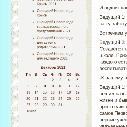
Крысы 2021
И подвиг ва
Сценарий Нового года
Крысы
Ведущий 1: 
Сценарий Нового года
за ту забот
театрализованного
представления 2021
Встречаем у
Сценарий Нового года
Ведущий 2:
для детей с
родителями 2021
Создается т
Сценарий Нового года
школе. Прих
для ведущего 2021
каждого ест
Декабрь 2021
воспитыват
Пн
Вт
Ср
Чт
Пт
Сб
Вс
-К вашему в
1
2
3
4
5
6
7
8
9
10
11
12
Ведущий 1: 
13
14
15
16
17
18
19
решил назва
20
21
22
23
24
25
26
жизни и быв
27
28
29
30
31
просто учит
« Июл
самое Перво
первые уче
уважаемые в