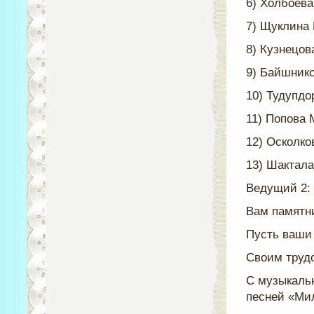
6) Холбоев
7) Щуклина
8) Кузнецов
9) Байшник
10) Тудупдо
11) Попова 
12) Осколко
13) Шактал
Ведущий 2: 
Вам памятни
Пусть ваши 
Своим трудо
С музыкаль
песней «Ми