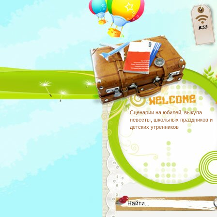
Сценарии на юбилей, выкупа
невесты, школьных праздников и
детских утренников