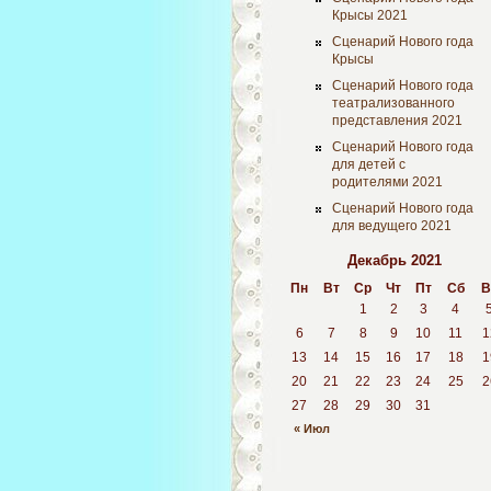
Крысы 2021
Сценарий Нового года
Крысы
Сценарий Нового года
театрализованного
представления 2021
Сценарий Нового года
для детей с
родителями 2021
Сценарий Нового года
для ведущего 2021
Декабрь 2021
Пн
Вт
Ср
Чт
Пт
Сб
В
1
2
3
4
6
7
8
9
10
11
1
13
14
15
16
17
18
1
20
21
22
23
24
25
2
27
28
29
30
31
« Июл