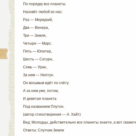
По порядку все планеты
Назовёт любой из нас:
Раз — Меркурий,
Два — Венера,
Три — Земля,
Четыре — Марс.
Пять — Юпитер,
Шесть — Сатурн,
Семь — Уран,
За ним — Нептун.
Он восьмым идёт по счёту.
А за ним уже, потом,
И девятая планета
Под названием Плутон.
(автор стихотворения — А. Хайт)
Вед: Молодцы, действительно все планеты знаете, а вот скажит
Ответы: Спутник Земли