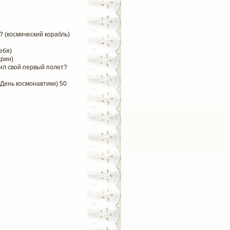
? (космический корабль)
ебя)
арин)
шил свой первый полет?
День космонавтики) 50