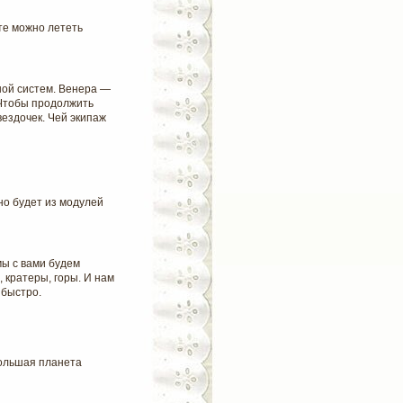
те можно лететь
ной систем. Венера —
 Чтобы продолжить
ездочек. Чей экипаж
но будет из модулей
ы с вами будем
 кратеры, горы. И нам
 быстро.
ольшая планета