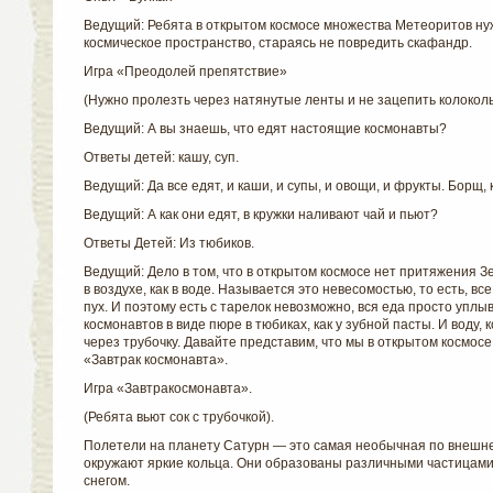
Ведущий: Ребята в открытом космосе множества Метеоритов ну
космическое пространство, стараясь не повредить скафандр.
Игра «Преодолей препятствие»
(Нужно пролезть через натянутые ленты и не зацепить колоколь
Ведущий: А вы знаешь, что едят настоящие космонавты?
Ответы детей: кашу, суп.
Ведущий: Да все едят, и каши, и супы, и овощи, и фрукты. Борщ
Ведущий: А как они едят, в кружки наливают чай и пьют?
Ответы Детей: Из тюбиков.
Ведущий: Дело в том, что в открытом космосе нет притяжения Зе
в воздухе, как в воде. Называется это невесомостью, то есть, все
пух. И поэтому есть с тарелок невозможно, вся еда просто уплыв
космонавтов в виде пюре в тюбиках, как у зубной пасты. И воду, 
через трубочку. Давайте представим, что мы в открытом космосе,
«Завтрак космонавта».
Игра «Завтракосмонавта».
(Ребята вьют сок с трубочкой).
Полетели на планету Сатурн — это самая необычная по внешне
окружают яркие кольца. Они образованы различными частицами,
снегом.