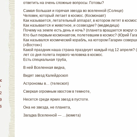
ответить на очень сложные вопросы. Готовы?
Самая большая и горячая звезда во вселенной (Солнце)
Человек, который летает в космос. (Космонавт)
Как называется, летательный аппарат, в котором летят в космос
Как называется и животное, и созвездие? (медведица)
Почему на земле есть день и ночь? (планета вращается вокруг с
Кто был первым космонавтом, полетевшим в космос? (Юрий Гаг
Как назывался космический корабль, на котором Гагарин совер
(«Восток»)
Какой праздник наша страна празднует каждый год 12 апреля? (
лет со дня полета первого человека в космос.
Есть специальная труба,
В ней Вселенная видна,
Видят звезд Калейдоскоп
с
Астрономы в… (телескоп)
5
Сверкая огромным хвостом в темноте,
2
Несется среди ярких звезд в пустоте.
9
6
Она не звезда, не планета,
Загадка Вселенной — …(комета)