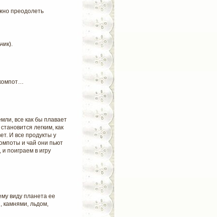
жно преодолеть
чик).
, компот…
мли, все как бы плавает
 становится легким, как
ет. И все продукты у
компоты и чай они пьют
 и поиграем в игру
му виду планета ее
 камнями, льдом,