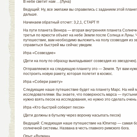
В небе светит нам …(Луна)
Ведущий: Ну, все экипажи вы справились с заданием этой плане
дальше.
Начинаем обратный отсчет: 3,2,1, СТАРТ !!!
На пути планета Венера — вторая внутренняя планета Солнеч
третья по яркости объект на небе Земли после Солнца и Луны.
путешествие, вам необходимо выложить на полу созвездия из зв
справиться быстрей мы сейчас увидим.
Игра «Созвездие»
(Дети на полу по образцу выкладывают созвездия из звездочек).
Отправляемся на следующую планету это — Земля. Тут вам нуж
построить новую ракету, которая полетит в космос.
Игра «Собери ракету»
Следующие наше путешествие будет на планету Марс. На ней м
исследователями. Вы знаете, что поверхность марса — пустыни,
нужно взять песок на исследования, но нужно это сделать очень
Игра «Кто быстрей соберет песок»
(Дети должны в бутылку через воронку насыпать песок)
Ведущий: Следующая наше путешествие на Юпитер — самая б
солнечной системы. Названа в честь главного римского бога.
Опыт «Вулкан»