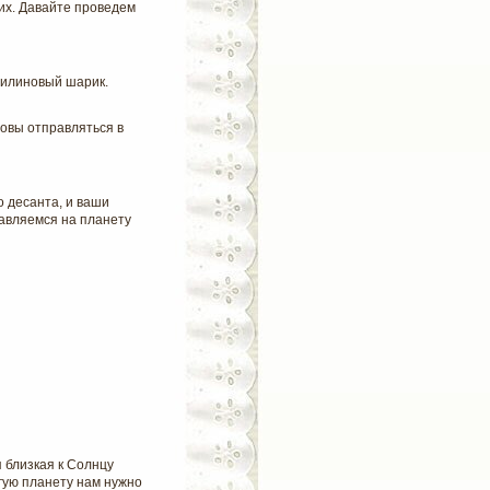
их. Давайте проведем
тилиновый шарик.
товы отправляться в
о десанта, и ваши
равляемся на планету
 близкая к Солнцу
гую планету нам нужно