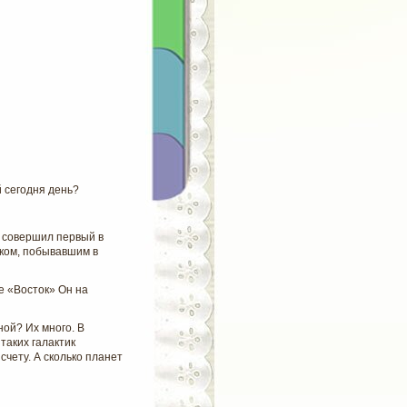
й сегодня день?
т совершил первый в
еком, побывавшим в
е «Восток» Он на
ной? Их много. В
таких галактик
чету. А сколько планет