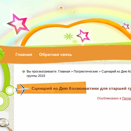
Главная
Обратная связь
Вы просматриваете:
Главная
>
Патриотические
> Сценарий ко Дню К
группы 2019
Сценарий ко Дню Космонавтики для старшей г
Опубликовано в
Патри