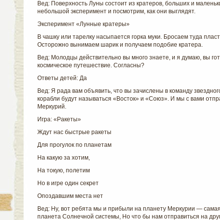
Вед: Поверхность Луны состоит из кратеров, больших и маленьк
небольшой эксперимент и посмотрим, как они выглядят.
Эксперимент «Лунные кратеры»
В чашку или тарелку насыпается горка муки. Бросаем туда плас
Осторожно вынимаем шарик и получаем подобие кратера.
Вед: Молодцы действительно вы много знаете, и я думаю, вы го
космическое путешествие. Согласны?
Ответы детей: Да
Вед: Я рада вам объявить, что вы зачислены в команду звездног
корабли будут называться «Восток» и «Союз». И мы с вами отп
Меркурий.
Игра: «Ракеты»
Ждут нас быстрые ракеты
Для прогулок по планетам
На какую за хотим,
На токую, полетим
Но в игре один секрет
Опоздавшим места нет
Вед: Ну, вот ребята мы и прибыли на планету Меркурии — самая
планета Солнечной системы, Но что бы нам отправиться на дру