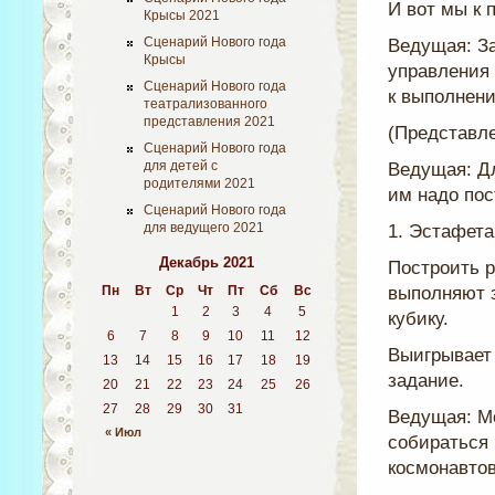
И вот мы к 
Крысы 2021
Сценарий Нового года
Ведущая: З
Крысы
управления 
Сценарий Нового года
к выполнен
театрализованного
представления 2021
(Представле
Сценарий Нового года
для детей с
Ведущая: Дл
родителями 2021
им надо пос
Сценарий Нового года
для ведущего 2021
1. Эстафета
Декабрь 2021
Построить р
Пн
Вт
Ср
Чт
Пт
Сб
Вс
выполняют з
1
2
3
4
5
кубику.
6
7
8
9
10
11
12
Выигрывает 
13
14
15
16
17
18
19
задание.
20
21
22
23
24
25
26
27
28
29
30
31
Ведущая: Мо
« Июл
собираться 
космонавтов