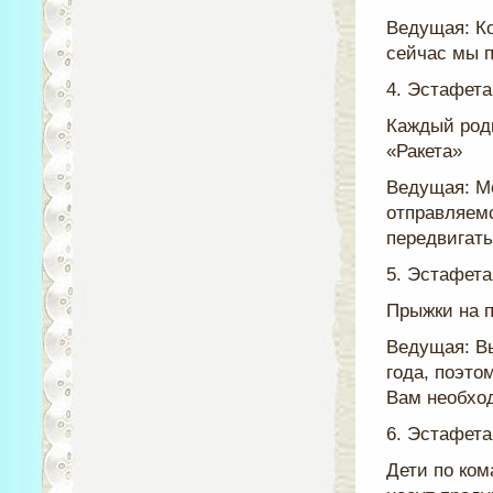
Ведущая: К
сейчас мы п
4. Эстафета
Каждый роди
«Ракета»
Ведущая: М
отправляемс
передвигать
5. Эстафет
Прыжки на п
Ведущая: Вы
года, поэто
Вам необход
6. Эстафета
Дети по ком