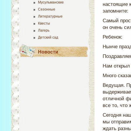
Мусульманские
настоящие к
Сезонные
запомните:
Литературные
Самый прост
Квесты
он очень сил
Лагерь
Ребенок:
Детский сад
Нынче празд
Новости
Поздравляе
Нам открыл 
Много сказа
Ведущая. Пр
выдерживает
отличной фи
все то, что 
Сегодня на
мы отправим
ждать разн