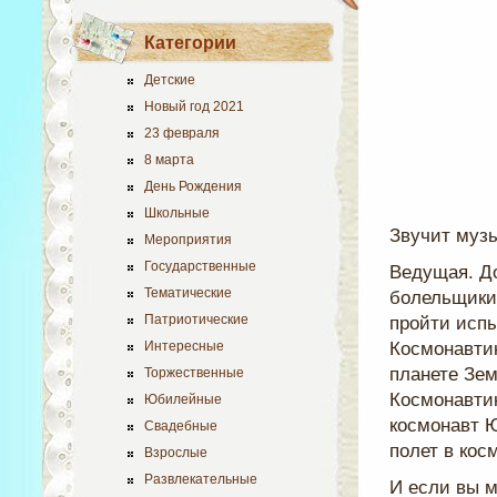
Категории
Детские
Новый год 2021
23 февраля
8 марта
День Рождения
Школьные
Звучит музы
Мероприятия
Государственные
Ведущая. До
Тематические
болельщики 
Патриотические
пройти исп
Интересные
Космонавтик
планете Зем
Торжественные
Космонавтик
Юбилейные
космонавт 
Свадебные
полет в кос
Взрослые
Развлекательные
И если вы м