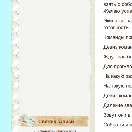
взять с соб
Желаю успе
Экипажи, ра
готовности.
Команды при
Девиз кома
Ждут нас б
Для прогуло
На какую з
На такую по
Девиз кома
Далекие зве
Зовут они в
Свежие записи
Собраться в
Сценарий Нового года