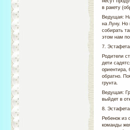
несут проду
в ракету (об
Ведущая: Н
на Луну. Но
собирать та
этом нам по
7. Эстафета
Родители ст
дети садятс
ориентира, 
обратно. По
грунта.
Ведущая: Гр
выйдет в от
8. Эстафета
Ребенок из 
команды жел