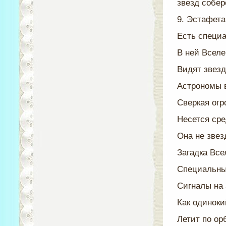
звезд собер
9. Эстафета
Есть специа
В ней Вселе
Видят звезд
Астрономы в
Сверкая огр
Несется сре
Она не звез
Загадка Всел
Специальный
Сигналы на
Как одиноки
Летит по ор