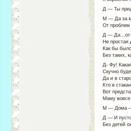
Д — Ты прид
М — Да за 
От проблем 
Д — Да…от 
Не простая
Как бы было
Без таких, к
Д- Фу! Кака
Скучно буде
Да и в стар
Кто в стака
Вот предста
Маму вовсе 
М — Дома —
Д — И пусто
Без детей о