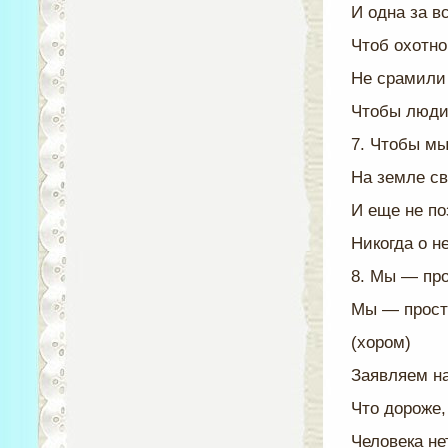
И одна за в
Чтоб охотн
Не срамили
Чтобы люди 
7. Чтобы м
На земле с
И еще не п
Никогда о н
8. Мы — про
Мы — прост
(хором)
Заявляем на
Что дороже,
Человека не