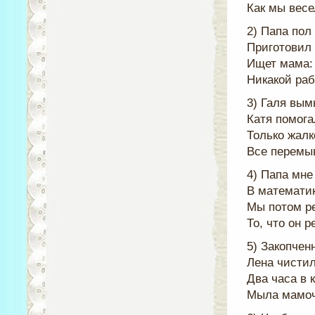
Как мы весе
2) Папа пол
Приготовил 
Ищет мама: 
Никакой раб
3) Галя вым
Катя помога
Только жалк
Все перемы
4) Папа мне
В математик
Мы потом р
То, что он р
5) Закопче
Лена чистил
Два часа в 
Мыла мамоч