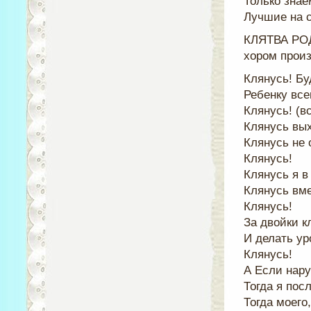
Только зна
Лучшие на с
КЛЯТВА РОД
хором произ
Клянусь! Бу
Ребенку все
Клянусь! (в
Клянусь вы
Клянусь не 
Клянусь!
Клянусь я в
Клянусь вме
Клянусь!
За двойки кл
И делать ур
Клянусь!
А Если нару
Тогда я пос
Тогда моего