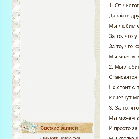
1. От чисто
Давайте дру
Мы любим ее
За то, что у
За то, что к
Мы можем вс
2. Мы любим
Становятся 
Но стоит с 
Исчезнут мо
3. За то, чт
Мы можем з
Свежие записи
И просто за
Мы крепко и
Сценарий Нового года