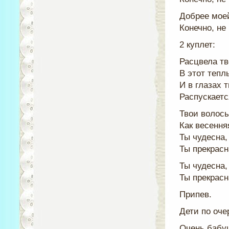
Добрее мое
Конечно, не
2 куплет:
Расцвела тв
В этот тепл
И в глазах 
Распускаетс
Твои волосы
Как весення
Ты чудесна,
Ты прекрасна
Ты чудесна,
Ты прекрасна
Припев.
Дети по оче
Очень бабу