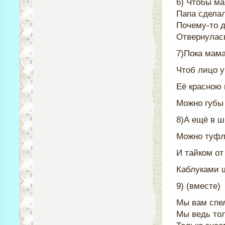
6) Чтобы ма
Папа сделал
Почему-то 
Отвернулась
7)Пока мама
Чтоб лицо у
Её красною
Можно губы 
8)А ещё в 
Можно туфл
И тайком от
Каблуками 
9) (вместе)
Мы вам спел
Мы ведь тол