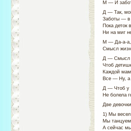
М — И забо
Д — Так, мо
Заботы — в
Пока деток 
Ни на миг н
М — Да-а-а,
Смысл жизн
Д — Смысл 
Чтоб детиш
Каждой маме
Все — Ну, а
Д — Чтоб у 
Не болела г
Две девочк
1) Мы весел
Мы танцуем
А сейчас мы