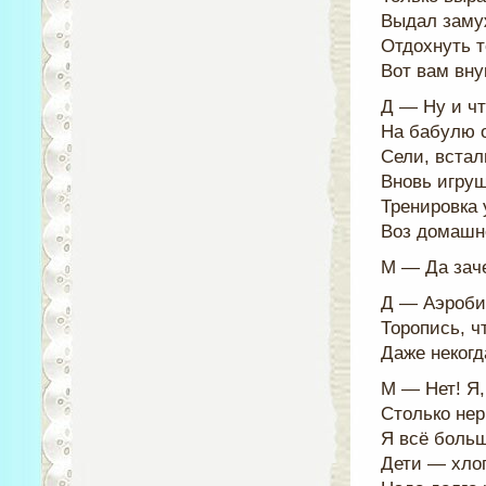
Выдал заму
Отдохнуть т
Вот вам вну
Д — Ну и чт
На бабулю о
Сели, встал
Вновь игруш
Тренировка 
Воз домашн
М — Да зач
Д — Аэроби
Торопись, ч
Даже некогд
М — Нет! Я,
Столько нер
Я всё боль
Дети — хло