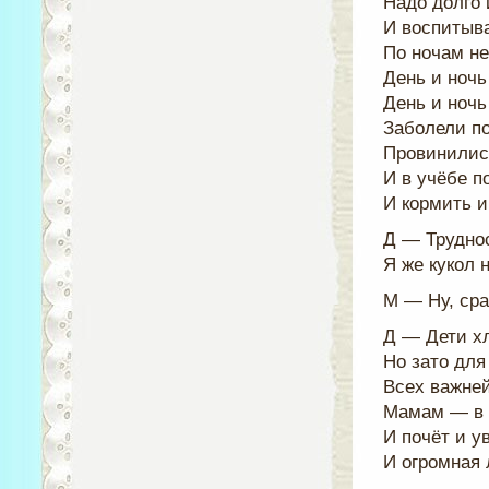
Надо долго 
И воспитыва
По ночам не
День и ночь
День и ночь
Заболели по
Провинилис
И в учёбе п
И кормить 
Д — Трудно
Я же кукол 
М — Ну, сра
Д — Дети х
Но зато дл
Всех важней
Мамам — в 
И почёт и у
И огромная 