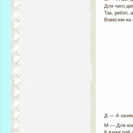
Для чего де
Так, ребят, 
Взвесим-ка 
Д — А зачем
М — Для кон
К взрослой 