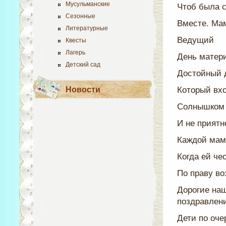
Мусульманские
Чтоб была 
Сезонные
Вместе. Ма
Литературные
Ведущий
Квесты
Лагерь
День матери
Детский сад
Достойный
д
Новости
Который вх
Солнышком 
И не приятн
Каждой мам
Когда ей че
По праву в
Дорогие наш
поздравлени
Дети по оче