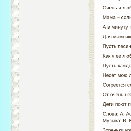
Очень я лю
Мама – сол
А в минуту 
Для мамочк
Пусть песен
Как я ее лю
Пусть каждо
Несет мою 
Согреется с
От очень не
Дети поют 
Слова: А. А
Музыка: В.
Зореньки кр