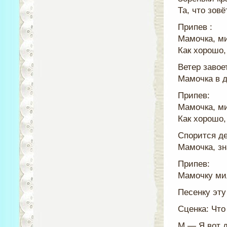
Та, что зов
Припев :
Мамочка, ми
Как хорошо,
Ветер завоет
Мамочка в д
Припев:
Мамочка, ми
Как хорошо,
Спорится де
Мамочка, зн
Припев:
Мамочку ми
Песенку эту
Сценка: Что
М — Я вот 