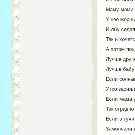
Маму мамин
У неё морщи
И лбу седая
Так и хочетс
А потом поц
Лучше друга
Лучше бабуш
Если солны
Утро засиял
Если мама 
Так отрадно
Если в тучи
Замолчали 