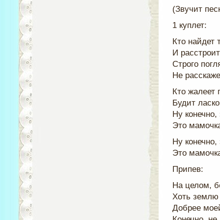
(Звучит пес
1 куплет:
Кто найдет 
И расстроит
Строго погл
Не расскаже
Кто жалеет 
Будит ласко
Ну конечно,
Это мамочка
Ну конечно,
Это мамочка
Припев:
На целом, б
Хоть землю
Добрее мое
Конечно, не