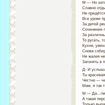
М — Но зато
Славно отд
Не придётся
Все уроки п
За детей ре
Сочинение п
За различны
То ругать, т
Кухня, ужин
Снова собир
Не жалея не
Загонять в п
Д- И услыш
Ты красивая
Честно — че
Мам, я так
М — Да…гм
А такая пер
Только выр