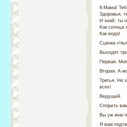
9.Мама! Теб
Здоровья, т
И знай: ты 
Как солнца л
Как вода!
Сценка «Чь
Выходят три
Первая. Моя
Вторая. А м
Третья. Не 
всех!
Ведущий.
Спорить вам
Вы уж мне п
Я вам подт