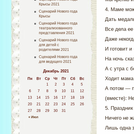
Крысы 2021
4. Маме мож
Сценарий Нового года
Крысы
Дать медаль
Сценарий Нового года
театрализованного
Все дела ее
представления 2021
Даже некогд
Сценарий Нового года
для детей с
И готовит и 
родителями 2021
Сценарий Нового года
На ночь ска
для ведущего 2021
А с утра с 
Декабрь 2021
Ходит мама 
Пн
Вт
Ср
Чт
Пт
Сб
Вс
1
2
3
4
5
А потом — 
6
7
8
9
10
11
12
13
14
15
16
17
18
19
(вместе): Н
20
21
22
23
24
25
26
5. Праздник
27
28
29
30
31
« Июл
Ничего не ж
Лишь одна з