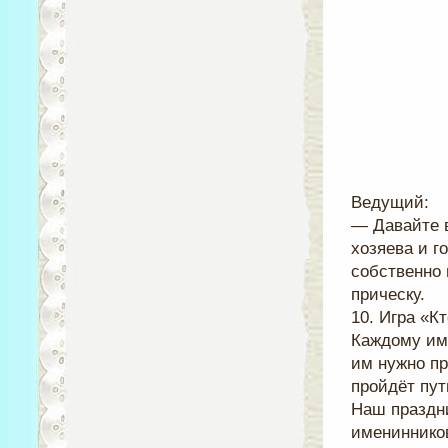
Ведущий:
— Давайте в
хозяева и г
собственно 
прическу.
10. Игра «К
Каждому име
им нужно пр
пройдёт пут
Наш праздни
именинников