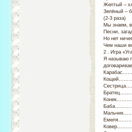
Желтый – х
Зелёный – б
(2-3 раза)
Мы знаем, в
Песни, зага
Но нет ниче
Чем наши в
2 . Игра «Уг
Я называю п
договаривае
Карабас…….
Кощей……… 
Сестрица…
Братец………
Конек………. 
Баба………… 
Мальчик…….
Емеля………..
Ковер……… 