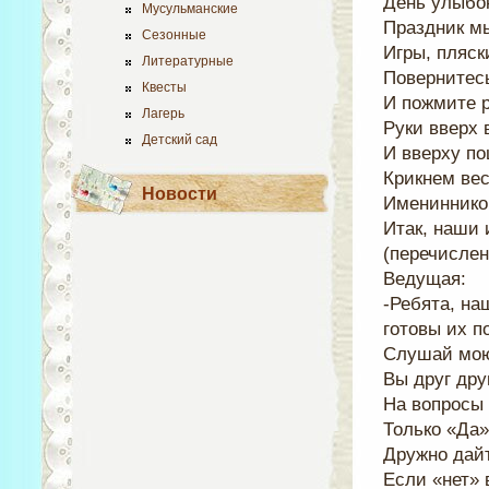
День улыбок
Мусульманские
Праздник м
Сезонные
Игры, пляск
Литературные
Повернитесь
Квесты
И пожмите р
Лагерь
Руки вверх 
Детский сад
И вверху п
Крикнем вес
Новости
Именинников
Итак, наши
(перечислен
Ведущая:
-Ребята, н
готовы их п
Слушай мою
Вы друг дру
На вопросы 
Только «Да»
Дружно дайт
Если «нет» 