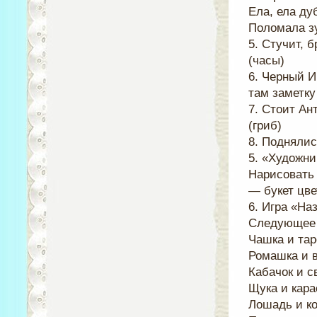
Ела, ела дуб
Поломала зу
5. Стучит, б
(часы)
6. Черный И
там заметку
7. Стоит Ан
(гриб)
8. Поднялис
5. «Художни
Нарисовать
— букет цве
6. Игра «На
Следующее з
Чашка и тар
Ромашка и в
Кабачок и с
Щука и кара
Лошадь и ко