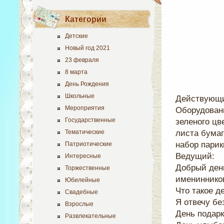
Категории
Детские
Новый год 2021
23 февраля
8 марта
День Рождения
Школьные
Действующи
Мероприятия
Оборудовани
Государственные
зеленого цв
Тематические
листа бумаг
набор парик
Патриотические
Ведущий:
Интересные
Добрый ден
Торжественные
именинников
Юбилейные
Что такое д
Свадебные
Я отвечу бе
Взрослые
День подарк
Развлекательные