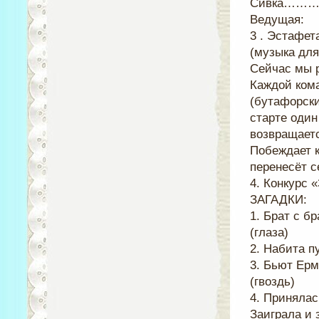
Сивка……… 
Ведущая:
3 . Эстафет
(музыка для
Сейчас мы р
Каждой кома
(бутафорски
старте один
возвращается
Побеждает к
перенесёт с
4. Конкурс «
ЗАГАДКИ:
1. Брат с б
(глаза)
2. Набита п
3. Бьют Ерм
(гвоздь)
4. Принялас
Заиграла и 