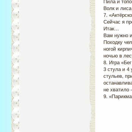
Пила и топо
Волк и лиса
7. «Актёрск
Сейчас я пр
Итак…
Вам нужно и
Походку чел
ногой кирпи
ночью в лес
8. Игра «Бег
3 стула и 4
стульев, пр
останавлива
не хватило 
9. «Парикма