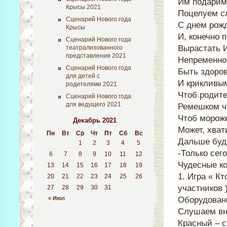
Им подарим
Крысы 2021
Поцелуем с
Сценарий Нового года
С днем рож
Крысы
И, конечно 
Сценарий Нового года
Вырастать 
театрализованного
представления 2021
Непременно
Сценарий Нового года
Быть здоров
для детей с
И крикливым
родителями 2021
Чтоб родит
Сценарий Нового года
для ведущего 2021
Ремешком ч
Чтоб морож
Декабрь 2021
Может, хват
Пн
Вт
Ср
Чт
Пт
Сб
Вс
Дальше буд
1
2
3
4
5
-Только сег
6
7
8
9
10
11
12
Чудесные ко
13
14
15
16
17
18
19
1. Игра « К
20
21
22
23
24
25
26
участников 
27
28
29
30
31
« Июл
Оборудовани
Слушаем вн
Красный – с