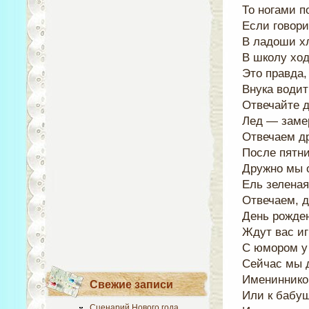
То ногами п
Если говори
В ладоши хл
В школу ход
Это правда,
Внука водит
Отвечайте 
Лед — заме
Отвечаем д
После пятн
Дружно мы 
Ель зеленая
Отвечаем, д
День рожде
Ждут вас и
С юмором у 
Сейчас мы 
Имениннико
Свежие записи
Или к бабуш
Сценарий Нового года