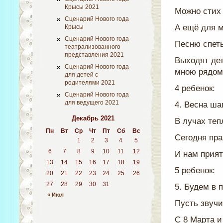
Крысы 2021
Можно стих 
Сценарий Нового года
А ещё для 
Крысы
Сценарий Нового года
Песню спеть
театрализованного
представления 2021
Выходят дет
Сценарий Нового года
мною рядом
для детей с
родителями 2021
4 ребенок:
Сценарий Нового года
для ведущего 2021
4. Весна ша
Декабрь 2021
В лучах теп
Пн
Вт
Ср
Чт
Пт
Сб
Вс
Сегодня пра
1
2
3
4
5
6
7
8
9
10
11
12
И нам прият
13
14
15
16
17
18
19
5 ребенок:
20
21
22
23
24
25
26
27
28
29
30
31
5. Будем в 
« Июл
Пусть звучи
С 8 Марта и