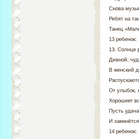
Снова музык
Ребят на та
Танец «Мале
13 ребенок:
13. Солнце 
Дивной, чуд
В женский д
Распускаютс
От улыбок,
Хорошеет вс
Пусть удач
И замкнётся
14 ребенок: