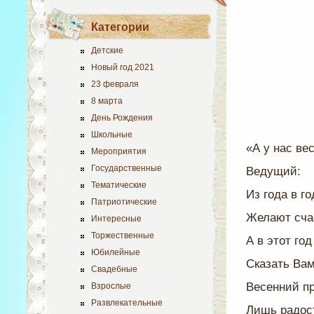
Категории
Детские
Новый год 2021
23 февраля
8 марта
День Рождения
Школьные
«А у нас вес
Мероприятия
Государственные
Ведущий:
Тематические
Из года в г
Патриотические
Желают счас
Интересные
Торжественные
А в этот го
Юбилейные
Сказать Вам
Свадебные
Весенний пр
Взрослые
Развлекательные
Лишь радост