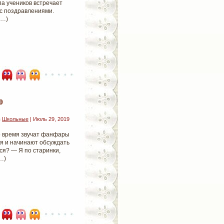
па учеников встречает
 с поздравлениями.
е…)
9
в
Школьные
| Июль 29, 2019
то время звучат фанфары
я и начинают обсуждать
ся? — Я по старинки,
…)