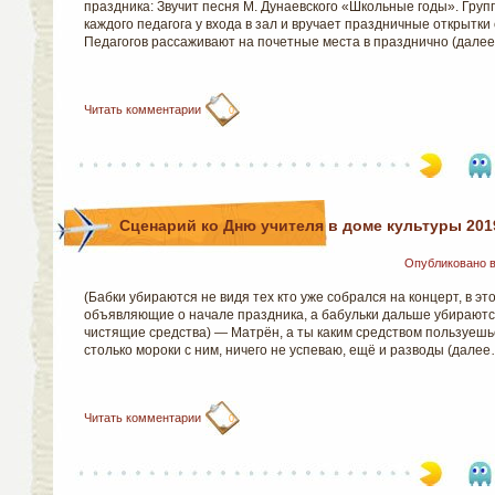
праздника: Звучит песня М. Дунаевского «Школьные годы». Груп
каждого педагога у входа в зал и вручает праздничные открытки
Педагогов рассаживают на почетные места в празднично (дале
Читать комментарии
0
Сценарий ко Дню учителя в доме культуры 201
Опубликовано 
(Бабки убираются не видя тех кто уже собрался на концерт, в э
объявляющие о начале праздника, а бабульки дальше убираютс
чистящие средства) — Матрён, а ты каким средством пользуешь
столько мороки с ним, ничего не успеваю, ещё и разводы (далее
Читать комментарии
0