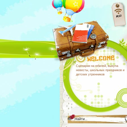
Сценарии на юбилей, выкупа
невесты, школьных праздников и
детских утренников