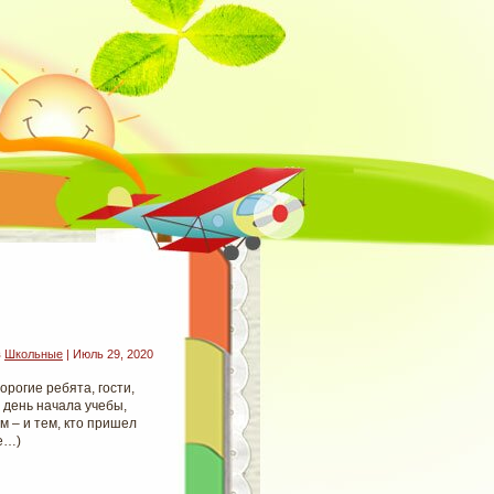
в
Школьные
| Июль 29, 2020
рогие ребята, гости,
 день начала учебы,
м – и тем, кто пришел
ее…)