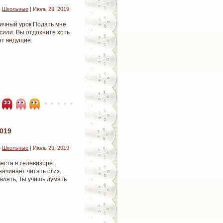
в
Школьные
| Июль 29, 2019
ничный урок Подать мне
сили. Вы отдохните хоть
ят ведущие.
019
в
Школьные
| Июль 29, 2019
еста в телевизоре.
ачинает читать стих.
влять, Ты учишь думать