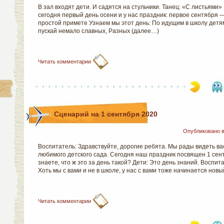
В зал входят дети. И садятся на стульчики. Танец: «С листьями»
сегодня первый день осени и у нас праздник: первое сентября 
простой примете Узнаем мы этот день: По идущим в школу детям
пускай немало славных, Разных (далее…)
Читать комментарии
0
Сценарий на 1 сентября 2020
Опубликовано 
Воспитатель: Здравствуйте, дорогие ребята. Мы рады видеть вас
любимого детского сада. Сегодня наш праздник посвящен 1 сент
знаете, что ж это за день такой? Дети: Это день знаний. Воспит
Хоть мы с вами и не в школе, у нас с вами тоже начинается нов
Читать комментарии
0