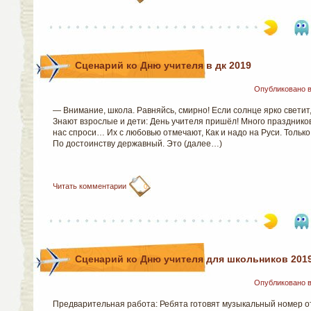
Сценарий ко Дню учителя в дк 2019
Опубликовано 
— Внимание, школа. Равняйсь, смирно! Если солнце ярко светит
Знают взрослые и дети: День учителя пришёл! Много празднико
нас спроси… Их с любовью отмечают, Как и надо на Руси. Тольк
По достоинству державный. Это (далее…)
Читать комментарии
0
Сценарий ко Дню учителя для школьников 201
Опубликовано 
Предварительная работа: Ребята готовят музыкальный номер от 