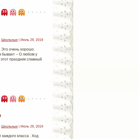
в
Школьные
| Июль 29, 2019
, Это очень хорошо.
в бывает – О любом у
о этот праздник славный
9
в
Школьные
| Июль 29, 2019
каждого класса . Ход