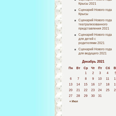
Крысы 2021
Сценарий Нового года
Крысы
Сценарий Нового года
театрализованного
представления 2021
Сценарий Нового года
для детей с
родителями 2021
Сценарий Нового года
для ведущего 2021
Декабрь 2021
Пн
Вт
Ср
Чт
Пт
Сб
В
1
2
3
4
6
7
8
9
10
11
1
13
14
15
16
17
18
1
20
21
22
23
24
25
2
27
28
29
30
31
« Июл