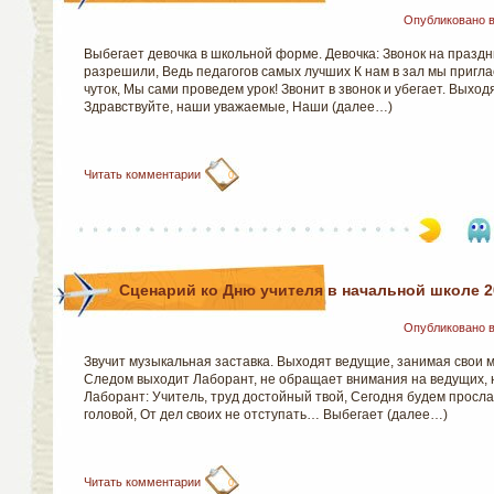
Опубликовано 
Выбегает девочка в школьной форме. Девочка: Звонок на празд
разрешили, Ведь педагогов самых лучших К нам в зал мы пригла
чуток, Мы сами проведем урок! Звонит в звонок и убегает. Выход
Здравствуйте, наши уважаемые, Наши (далее…)
Читать комментарии
0
Сценарий ко Дню учителя в начальной школе 2
Опубликовано 
Звучит музыкальная заставка. Выходят ведущие, занимая свои м
Следом выходит Лаборант, не обращает внимания на ведущих, н
Лаборант: Учитель, труд достойный твой, Сегодня будем просла
головой, От дел своих не отступать… Выбегает (далее…)
Читать комментарии
0