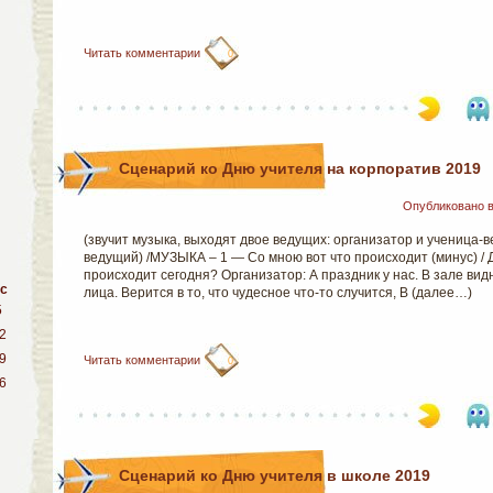
Читать комментарии
0
Сценарий ко Дню учителя на корпоратив 2019
Опубликовано 
(звучит музыка, выходят двое ведущих: организатор и ученица-
ведущий) /МУЗЫКА – 1 — Со мною вот что происходит (минус) /
происходит сегодня? Организатор: А праздник у нас. В зале ви
с
лица. Верится в то, что чудесное что-то случится, В (далее…)
5
2
9
Читать комментарии
0
6
Сценарий ко Дню учителя в школе 2019