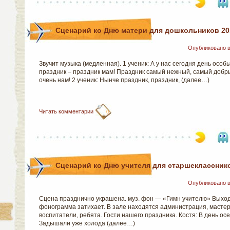
Сценарий ко Дню матери для дошкольников 20
Опубликовано 
Звучит музыка (медленная). 1 ученик: А у нас сегодня день осо
праздник – праздник мам! Праздник самый нежный, самый добрый
очень нам! 2 ученик: Нынче праздник, праздник, (далее…)
Читать комментарии
0
Сценарий ко Дню учителя для старшеклассник
Опубликовано 
Сцена празднично украшена. муз. фон — «Гимн учителю» Выход
фонограмма затихает. В зале находятся администрация, мастер
воспитатели, ребята. Гости нашего праздника. Костя: В день осе
Задышали уже холода (далее…)